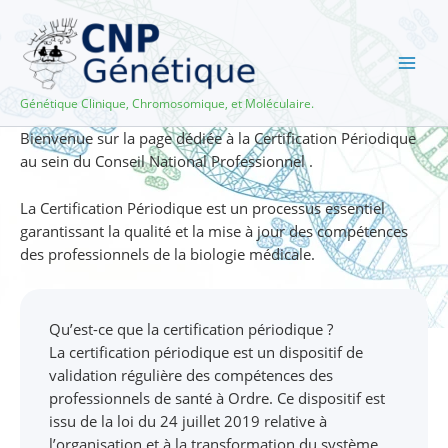
Aller
au
contenu
Génétique Clinique, Chromosomique, et Moléculaire.
Bienvenue sur la page dédiée à la Certification Périodique
au sein du Conseil National Professionnel .
La Certification Périodique est un processus essentiel
garantissant la qualité et la mise à jour des compétences
des professionnels de la biologie médicale.
Qu’est-ce que la certification périodique ?
La certification périodique est un dispositif de
validation régulière des compétences des
professionnels de santé à Ordre. Ce dispositif est
issu de la loi du 24 juillet 2019 relative à
l’organisation et à la transformation du système