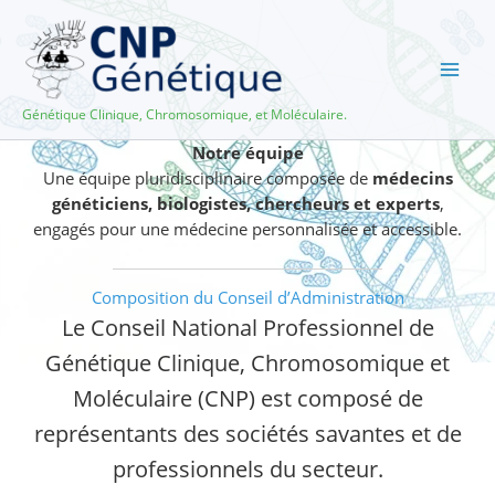
Aller
au
contenu
Génétique Clinique, Chromosomique, et Moléculaire.
Notre équipe
Une équipe pluridisciplinaire composée de
médecins
généticiens, biologistes, chercheurs et experts
,
engagés pour une médecine personnalisée et accessible.
Composition du Conseil d’Administration
Le Conseil National Professionnel de
Génétique Clinique, Chromosomique et
Moléculaire (CNP) est composé de
représentants des sociétés savantes et de
professionnels du secteur.