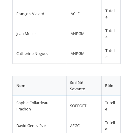
Tutell
François Vialard
ACLF
e
Tutell
Jean Muller
ANPGM
e
Tutell
Catherine Nogues
ANPGM
e
Société
Nom
Rôle
Savante
Sophie Collardeau-
Tutell
SOFFOET
Frachon
e
Tutell
David Geneviève
AFGC
e