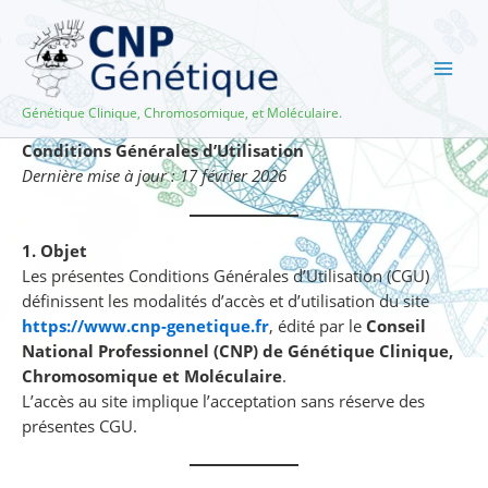
Aller
au
contenu
Génétique Clinique, Chromosomique, et Moléculaire.
Conditions Générales d’Utilisation
Dernière mise à jour : 17 février 2026
1. Objet
Les présentes Conditions Générales d’Utilisation (CGU)
définissent les modalités d’accès et d’utilisation du site
https://www.cnp-genetique.fr
, édité par le
Conseil
National Professionnel (CNP) de Génétique Clinique,
Chromosomique et Moléculaire
.
L’accès au site implique l’acceptation sans réserve des
présentes CGU.